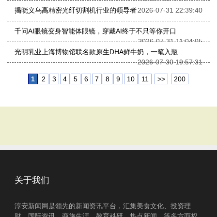
揭晓义乌高精密光纤切割机行业的领导者
2026-07-31 22:39:40
千问AI眼镜变身智能体眼镜，穿戴AI终于不只等你开口
2026-07-31 11:04:05
光明乳业上海博物馆联名款原生DHA鲜牛奶，一笔入瓶
2026-07-30 19:57:31
1
2
3
4
5
6
7
8
9
10
11
>>
200
关于我们
淳安新闻网是领先的新闻资讯平台，汇集美食文化、投资理
财、国际资讯、商旅生涯、教育科研、热点新闻、等多方面权