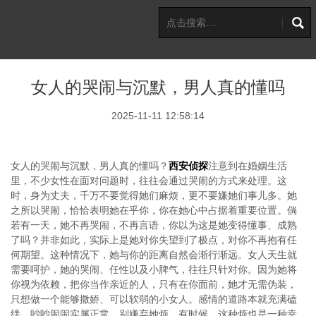
女人的哭闹与沉默，男人真的懂吗
2025-11-11 12:58:14
女人的哭闹与沉默，男人真的懂吗？
西安侦探
注意到在婚姻生活
里，不少女性在面对问题时，往往会通过哭闹的方式来处理。这
时，身为丈夫，千万不要觉得她们麻烦，更不要嫌她们事儿多。她
之所以哭闹，恰恰表明她在乎你，你在她心中占据着重要位置。倘
若有一天，她不再哭闹，不再言语，你以为这是她变得懂事、成熟
了吗？并非如此，实际上是她对你失望到了极点，对你不再抱有任
何期望。这种情况下，她与你的距离自然会渐行渐远。女人天生就
需要呵护，她的哭闹、任性以及小脾气，往往只针对你。因为她将
你视为依赖，把你当作亲近的人，只有在你面前，她才无需伪装，
只想做一个能够撒娇、可以软弱的小女人。感情的道路本就充满磕
绊，吵吵闹闹实属正常，别嫌弃她烦，有时候，这种烦也是一种幸