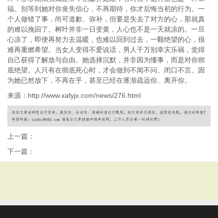
福。别等到她对你丧失信心，不再期待，你才后悔当初的行为。一
个人做错了事，尚可道歉、弥补，但要是失去了对方的心，那就真
的难以挽回了。树叶并非一日变黄，人心也不是一天就凉的。一旦
心凉了，即便再努力去温暖，也难以回到过去，一颗绝望的心，很
难再重燃希望。当女人变得不爱说话，男人千万别幸灾乐祸，觉得
自己获得了解放与自由。她选择沉默，并非因为懂事，而是对你彻
底绝望。人只有在彻底死心时，才会做到不闻不问、闭口不言。因
为她已然放下，不再在乎，甚至已经在逐渐疏远你、离开你。
来源：
http://www.xafyjx.com/news/276.html
上一篇：
下一篇：