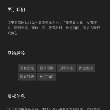
关于我们
淳安新闻网是领先的新闻资讯平台，汇集美食文化、投资理
财、国际资讯、商旅生涯、教育科研、热点新闻、等多方面权
威信息
网站标签
美食文化
投资理财
国际资讯
商旅生涯
教育科研
热点新闻
版权信息
淳安新闻网版权所有，未经允许不可复制本站镜像，本站文章