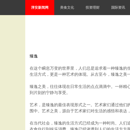
淳安新闻网
美食文化
投资理财
国际资讯
臻逸
在这个瞬息万变的世界里，人们总是追求着一种臻逸的
生活方式，更是一种艺术的体现。从古至今，臻逸之美
臻逸之美，往往体现在日常生活的点点滴滴中。一杯精
到片刻的宁静与享受。
艺术，是臻逸的最佳表现形式之一。艺术家们通过他们
围中。艺术之美，源自于艺术家们对生活的感悟和表达
在当代社会，臻逸的生活方式已经成为一种时尚。人们
衣食住行到娱乐消费，臻逸已经渗透到人们的生活方方