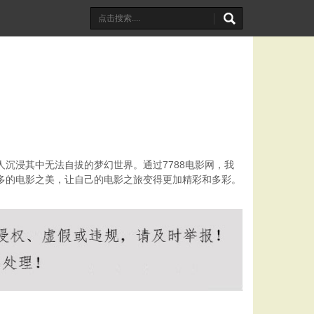
沉浸其中无法自拔的梦幻世界。通过7788电影网，我
更多的电影之美，让自己的电影之旅变得更加精彩和多彩。