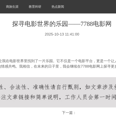
商旅生涯
教育科研
热点新闻
探寻电影世界的乐园——7788电影网
2025-10-13 11:41:00
，让我在电影世界里找到了一片乐园。它不仅是一个电影平台，更是一个让人
情感共鸣。我相信，在未来的日子里，我会继续在7788电影网上探寻
。
下一篇：