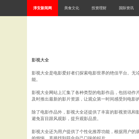
淳安新闻网
美食文化
投资理财
国际资讯
影视大全
影视大全是电影爱好者们探索电影世界的绝佳平台。无
能。
影视大全网站上汇集了各种类型的电影作品，包括动作
及时推出最新的影片资源，让观众第一时间感受到电影
除了电影作品外，影视大全还提供了丰富的影视资讯和
避免盲目跟风观影，提升观影品质。
影视大全还为用户提供了个性化推荐功能，根据用户的
的烦恼，直接找到符合自己口味的好片。