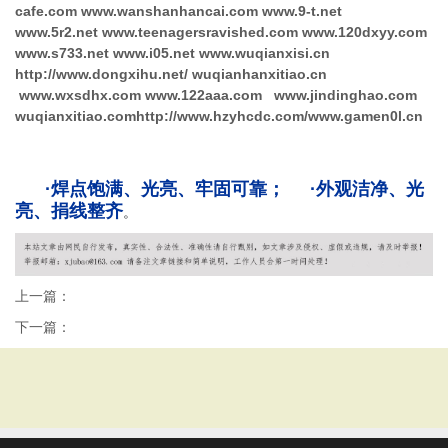
cafe.com www.wanshanhancai.com www.9-t.net
www.5r2.net www.teenagersravished.com www.120dxyy.com
www.s733.net www.i05.net www.wuqianxisi.cn
http://www.dongxihu.net/ wuqianhanxitiao.cn
www.wxsdhx.com www.122aaa.com www.jindinghao.com
wuqianxitiao.comhttp://www.hzyhcdc.com/www.gamen0l.cn
·焊点饱满、光亮、牢固可靠； ·外观洁净、光
亮、捐线整齐
。
上一篇：
下一篇：