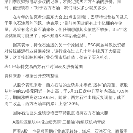
第四季度财报电话会议的记录，才决定购买西方石油的股份。同
时，他强调称：“对于西方石油，我们能买多少就买多少。”
在今年的伯克希尔股东大会上(点击回顾)，巴菲特也曾被问及关
于重仓石油股的问题。他表示：“目前美国政府有上十亿桶的存储
量。尽管有这么多石油储备，但仔细想想其实依然不够多。3-5年这
些储量就可能没了，你不知道3-5年后会怎样。”
据其表示，持仓石油股的另一个原因是，ESG问题导致投资者
对传统能源行业普遍冷漠，该行业在过去几十年中经历了大幅震
荡，这直接影响相关行业公司市场价值，创造了买入机会。
表1 巴菲特交易西方石油时间表及股价范围
资料来源：根据公开资料整理
从股价表现来看，西方石油的走势并未辜负“股神”的期望。该股
从年初的29美元附近一路走高，于5月31日盘中升至年内高点73.9美
元，期间涨幅高达139.63%。随后，西方石油出现反复调整，截至
周二收盘，西方石油年内累计上涨130%。
国际石油巨头业绩惊艳巴菲特数度增持西方石油大赚
A股能源板块中报业绩亮丽“三桶油”持续获机构青睐
再看A股，也是顺周期行业表现较好，煤炭、石油石化、商贸零