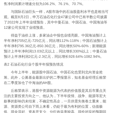
售净利润累计增速分别为106.2%、76.1%、70.7%。
与国际石油巨头一样，A股市场中的石油股盈利水平也是相当可
观。截至8月2日，申万石油石化行业47家公司中已有半数公司披露
了2022年上半年业绩预告，其中中曼石油、中国石油、中国海油等
12家公司实现了业绩预喜。
得益于油价上涨，多家油企中报也业绩亮眼。中国海油预计上
半年净利705亿元-725亿元，同比增112%-118%；中国石油预计上
半年净利795.36亿元-850.36亿元，同比增长50%-60%；新潮能源
预计上半年净利润13.03亿元以上，同比增长330%以上；中曼石油
预计上半净利润2亿元-2.3亿元，同比增长928.64%-1082.94%。
表2 石油石化行业个股半年报预告情况
今年上半年，能源股中国石油、中国石化也受到北向资金抢
筹。此外，公募基金最新出炉的二季报显示，知名基金经理丘栋荣
在二季度加仓了中海油的AH股。
丘栋荣表示，港股中资源能源为代表的价值股是其后市重点关
注的主要投资方向之一。他认为，下半年疫情、战争、能源等宏大
叙事的影响仍未结束，不确定性高企，一旦供需失衡卷土重来，能
源、资源类公司自下而上来看，仍处于最为有利的位置，估值极
低、现金流好、资本开支少、分红收益率较高、现价对应的预期回