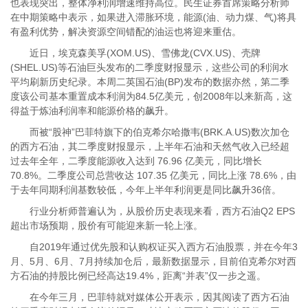
也表现突出，整体净利润增速维持高位。民生证券首席策略分析师
在中期策略中表示，如果进入滞胀环境，能源(油、动力煤、气)将具
有盈利优势，解决资源空间错配的油运也将迎来重估。
近日，埃克森美孚(XOM.US)、雪佛龙(CVX.US)、壳牌
(SHEL.US)等石油巨头发布的二季度财报显示，这些公司的利润水
平均刷新历史纪录。本周二英国石油(BP)发布的数据亦然，第二季
度该公司基本重置成本利润为84.5亿美元，创2008年以来新高，这
得益于炼油利润率和能源价格的飙升。
而被“股神”巴菲特旗下的伯克希尔哈撒韦(BRK.A.US)数次加仓
的西方石油，其二季度财报显示，上半年石油和天然气收入已经超
过去年全年，二季度能源收入达到 76.96 亿美元，同比增长
70.8%。二季度公司总营收达 107.35 亿美元，同比上涨 78.6%，由
于去年同期利润基数较低，今年上半年利润更是同比飙升36倍。
行业分析师普遍认为，从股价历史表现来看，西方石油Q2 EPS
超出市场预期，股价有可能迎来新一轮上涨。
自2019年通过优先股和认购权证买入西方石油股票，并在今年3
月、5月、6月、7月持续加仓后，最新数据显示，目前伯克希尔对西
方石油的持股比例已经高达19.4%，距离“并表”仅一步之遥。
在今年三月，巴菲特就对媒体公开表示，因其阅读了西方石油